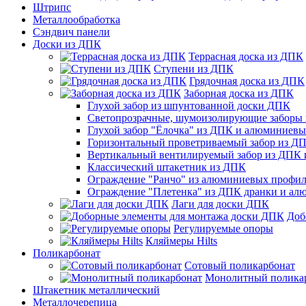
Штрипс
Металлообработка
Сэндвич панели
Доски из ДПК
Террасная доска из ДПК
Ступени из ДПК
Грядочная доска из ДПК
Заборная доска из ДПК
Глухой забор из шпунтованной доски ДПК
Светопрозрачные, шумоизолирующие заборы
Глухой забор "Ёлочка" из ДПК и алюминиев
Горизонтальный проветриваемый забор из Д
Вертикальный вентилируемый забор из ДПК
Классический штакетник из ДПК
Ограждение "Ранчо" из алюминиевых профил
Ограждение "Плетенка" из ДПК дранки и а
Лаги для доски ДПК
Доб
Регулируемые опоры
Кляймеры Hilts
Поликарбонат
Сотовый поликарбонат
Монолитный полика
Штакетник металлический
Металлочерепица