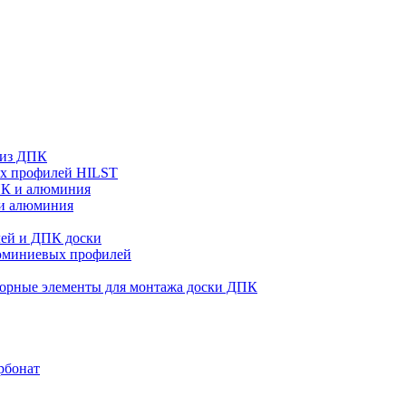
 из ДПК
ых профилей HILST
ПК и алюминия
 и алюминия
ей и ДПК доски
люминиевых профилей
орные элементы для монтажа доски ДПК
рбонат