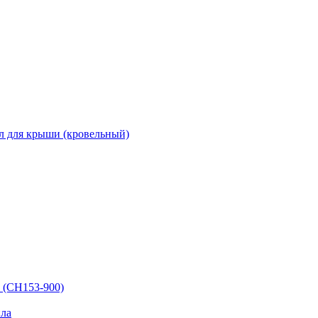
л для крыши (кровельный)
 (СН153-900)
ла