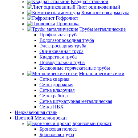
Квадрат стальной
Лист оцинкованный
Композитная арматура
Гофролист
Проволока
Трубы металлические
Профильная труба
Водогазопроводная труба
Электросварная труба
Оцинкованная труба
Квадратная труба
Прямоугольная труба
Бесшовные горячекатаные трубы
Металлические сетки
Сетка сварная
Сетка дорожная
Сетка кладочная
Сетка рабица
Сетка штукатурная металлическая
Сетка ПВХ
Нержавеющая сталь
Цветной Металлопрокат
Бронзовый прокат
Бронзовая полоса
Бронзовая труба