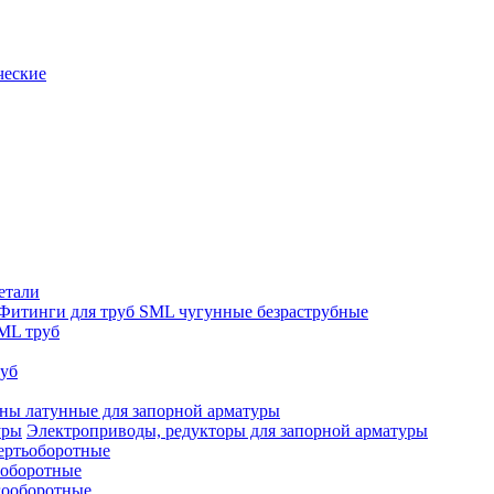
ческие
етали
Фитинги для труб SML чугунные безраструбные
ML труб
руб
ны латунные для запорной арматуры
Электроприводы, редукторы для запорной арматуры
ертьоборотные
ооборотные
гооборотные