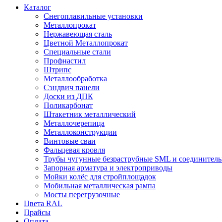
Каталог
Снегоплавильные установки
Металлопрокат
Нержавеющая сталь
Цветной Металлопрокат
Специальные стали
Профнастил
Штрипс
Металлообработка
Сэндвич панели
Доски из ДПК
Поликарбонат
Штакетник металлический
Металлочерепица
Металлоконструкции
Винтовые сваи
Фальцевая кровля
Трубы чугунные безраструбные SML и соединитель
Запорная арматура и электроприводы
Мойки колёс для стройплощадок
Мобильная металлическая рампа
Мосты перегрузочные
Цвета RAL
Прайсы
Оплата