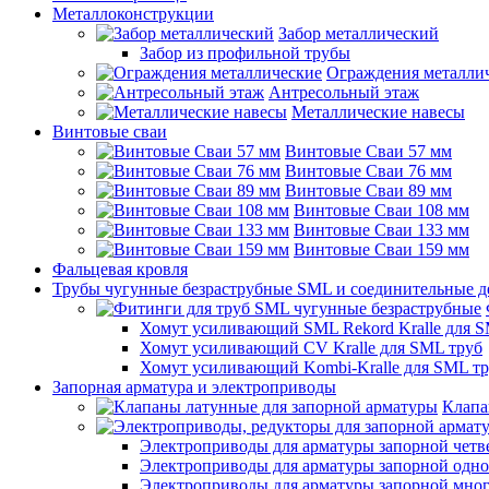
Металлоконструкции
Забор металлический
Забор из профильной трубы
Ограждения металли
Антресольный этаж
Металлические навесы
Винтовые сваи
Винтовые Сваи 57 мм
Винтовые Сваи 76 мм
Винтовые Сваи 89 мм
Винтовые Сваи 108 мм
Винтовые Сваи 133 мм
Винтовые Сваи 159 мм
Фальцевая кровля
Трубы чугунные безраструбные SML и соединительные д
Хомут усиливающий SML Rekord Kralle для S
Хомут усиливающий CV Kralle для SML труб
Хомут усиливающий Kombi-Kralle для SML т
Запорная арматура и электроприводы
Клапа
Электроприводы для арматуры запорной четв
Электроприводы для арматуры запорной одн
Электроприводы для арматуры запорной мно