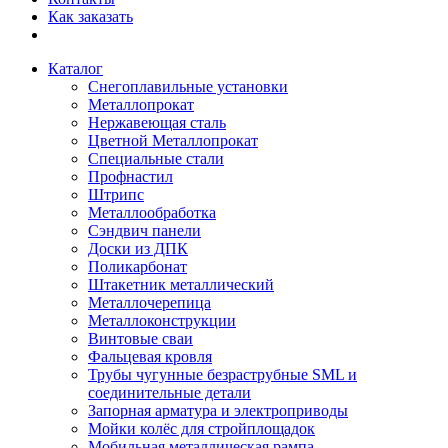
Как заказать
Каталог
Снегоплавильные установки
Металлопрокат
Нержавеющая сталь
Цветной Металлопрокат
Специальные стали
Профнастил
Штрипс
Металлообработка
Сэндвич панели
Доски из ДПК
Поликарбонат
Штакетник металлический
Металлочерепица
Металлоконструкции
Винтовые сваи
Фальцевая кровля
Трубы чугунные безраструбные SML и
соединительные детали
Запорная арматура и электроприводы
Мойки колёс для стройплощадок
Мобильная металлическая рампа