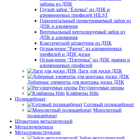
заборы из ДПК
Глухой забор "Ёлочка" из ДПК и
алюминиевых профилей HILST
Горизонтальный проветриваемый забор из
ДПК и алюминия
Вертикальный вентилируемый забор из
ДПК и алюминия
Классический штакетник из ДПК
Ограждение "Ранчо" из алюминиевых
профилей и ДПК доски
Ограждение "Плетенка" из ДПК дранки и
алюминиевых профилей
Лаги для доски ДПК
Доборные элементы для монтажа доски ДПК
Регулируемые опоры
Кляймеры Hilts
Поликарбонат
Сотовый поликарбонат
Монолитный
поликарбонат
Штакетник металлический
Металлочерепица
Металлоконструкции
Забор металлический