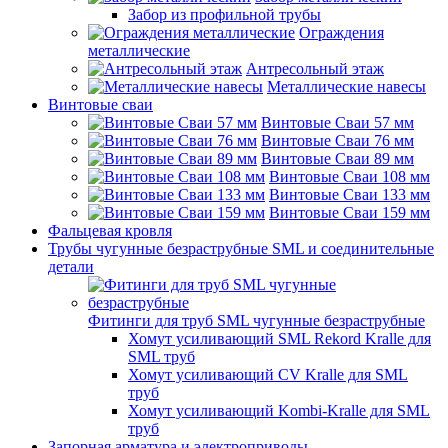
Забор из профильной трубы
Ограждения
металлические
Антресольный этаж
Металлические навесы
Винтовые сваи
Винтовые Сваи 57 мм
Винтовые Сваи 76 мм
Винтовые Сваи 89 мм
Винтовые Сваи 108 мм
Винтовые Сваи 133 мм
Винтовые Сваи 159 мм
Фальцевая кровля
Трубы чугунные безраструбные SML и соединительные
детали
Фитинги для труб SML чугунные безраструбные
Хомут усиливающий SML Rekord Kralle для
SML труб
Хомут усиливающий CV Kralle для SML
труб
Хомут усиливающий Kombi-Kralle для SML
труб
Запорная арматура и электроприводы