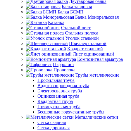
Двутавровая балка
Балка тавровая
Балка БСМП
Балка Монорельсовая
Катанка
Стальной лист
Стальная полоса
Уголок стальной
Швеллер стальной
Квадрат стальной
Лист оцинкованный
Композитная арматура
Гофролист
Проволока
Трубы металлические
Профильная труба
Водогазопроводная труба
Электросварная труба
Оцинкованная труба
Квадратная труба
Прямоугольная труба
Бесшовные горячекатаные трубы
Металлические сетки
Сетка сварная
Сетка дорожная