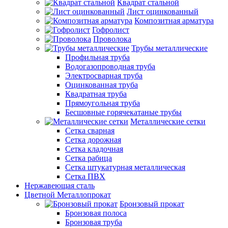
Квадрат стальной
Лист оцинкованный
Композитная арматура
Гофролист
Проволока
Трубы металлические
Профильная труба
Водогазопроводная труба
Электросварная труба
Оцинкованная труба
Квадратная труба
Прямоугольная труба
Бесшовные горячекатаные трубы
Металлические сетки
Сетка сварная
Сетка дорожная
Сетка кладочная
Сетка рабица
Сетка штукатурная металлическая
Сетка ПВХ
Нержавеющая сталь
Цветной Металлопрокат
Бронзовый прокат
Бронзовая полоса
Бронзовая труба