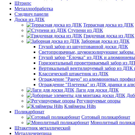
Штрипс
Металлообработка
Сэндвич панели
Доски из ДПК
Террасная доска из ДПК
Ступени из ДПК
Грядочная доска из ДПК
Заборная доска из ДПК
Глухой забор из шпунтованной доски ДПК
Светопрозрачные, шумоизолирующие заборы
Глухой забор "Ёлочка" из ДПК и алюминиев
Горизонтальный проветриваемый забор из Д
Вертикальный вентилируемый забор из ДПК
Классический штакетник из ДПК
Ограждение "Ранчо" из алюминиевых профил
Ограждение "Плетенка" из ДПК дранки и а
Лаги для доски ДПК
Доб
Регулируемые опоры
Кляймеры Hilts
Поликарбонат
Сотовый поликарбонат
Монолитный полика
Штакетник металлический
Металлочерепица