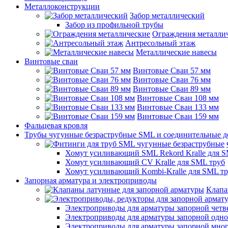
Металлоконструкции
Забор металлический
Забор из профильной трубы
Ограждения металли
Антресольный этаж
Металлические навесы
Винтовые сваи
Винтовые Сваи 57 мм
Винтовые Сваи 76 мм
Винтовые Сваи 89 мм
Винтовые Сваи 108 мм
Винтовые Сваи 133 мм
Винтовые Сваи 159 мм
Фальцевая кровля
Трубы чугунные безраструбные SML и соединительные д
Хомут усиливающий SML Rekord Kralle для S
Хомут усиливающий CV Kralle для SML труб
Хомут усиливающий Kombi-Kralle для SML т
Запорная арматура и электроприводы
Клапа
Электроприводы для арматуры запорной четв
Электроприводы для арматуры запорной одн
Электроприводы для арматуры запорной мно