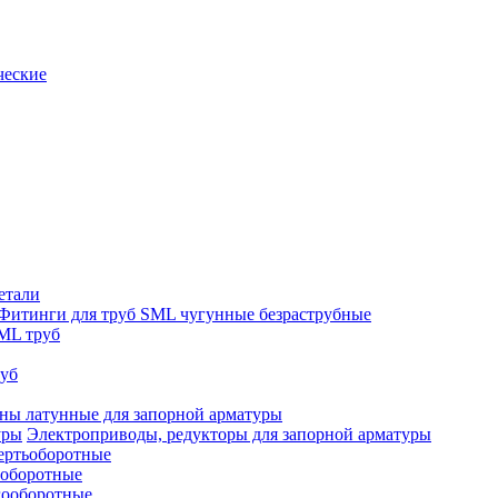
ческие
етали
Фитинги для труб SML чугунные безраструбные
ML труб
руб
ны латунные для запорной арматуры
Электроприводы, редукторы для запорной арматуры
ертьоборотные
ооборотные
гооборотные