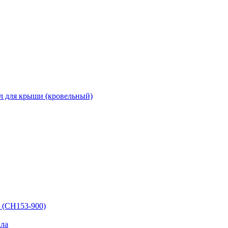
л для крыши (кровельный)
 (СН153-900)
ла