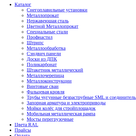
Каталог
Снегоплавильные установки
Металлопрокат
Нержавеющая сталь
Цветной Металлопрокат
Специальные стали
Профнастил
Штрипс
Металлообработка
Сэндвич панели
Доски из ДПК
Поликарбонат
Штакетник металлический
Металлочерепица
Металлоконструкции
Винтовые сваи
Фальцевая кровля
Трубы чугунные безраструбные SML и соединитель
Запорная арматура и электроприводы
Мойки колёс для стройплощадок
Мобильная металлическая рампа
Мосты перегрузочные
Цвета RAL
Прайсы
Оплата