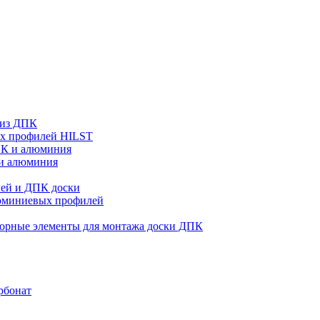
 из ДПК
ых профилей HILST
ПК и алюминия
 и алюминия
ей и ДПК доски
люминиевых профилей
орные элементы для монтажа доски ДПК
рбонат