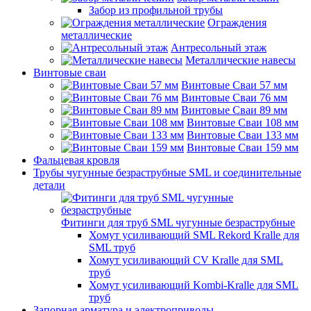
Забор из профильной трубы
Ограждения
металлические
Антресольный этаж
Металлические навесы
Винтовые сваи
Винтовые Сваи 57 мм
Винтовые Сваи 76 мм
Винтовые Сваи 89 мм
Винтовые Сваи 108 мм
Винтовые Сваи 133 мм
Винтовые Сваи 159 мм
Фальцевая кровля
Трубы чугунные безраструбные SML и соединительные
детали
Фитинги для труб SML чугунные безраструбные
Хомут усиливающий SML Rekord Kralle для
SML труб
Хомут усиливающий CV Kralle для SML
труб
Хомут усиливающий Kombi-Kralle для SML
труб
Запорная арматура и электроприводы