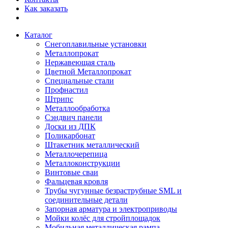
Как заказать
Каталог
Снегоплавильные установки
Металлопрокат
Нержавеющая сталь
Цветной Металлопрокат
Специальные стали
Профнастил
Штрипс
Металлообработка
Сэндвич панели
Доски из ДПК
Поликарбонат
Штакетник металлический
Металлочерепица
Металлоконструкции
Винтовые сваи
Фальцевая кровля
Трубы чугунные безраструбные SML и
соединительные детали
Запорная арматура и электроприводы
Мойки колёс для стройплощадок
Мобильная металлическая рампа