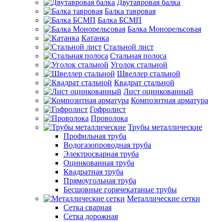
Двутавровая балка
Балка тавровая
Балка БСМП
Балка Монорельсовая
Катанка
Стальной лист
Стальная полоса
Уголок стальной
Швеллер стальной
Квадрат стальной
Лист оцинкованный
Композитная арматура
Гофролист
Проволока
Трубы металлические
Профильная труба
Водогазопроводная труба
Электросварная труба
Оцинкованная труба
Квадратная труба
Прямоугольная труба
Бесшовные горячекатаные трубы
Металлические сетки
Сетка сварная
Сетка дорожная