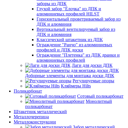
заборы из ДПК
Глухой забор "Ёлочка" из ДПК и
алюминиевых профилей HILST
Горизонтальный проветриваемый забор из
ДПК и алюминия
Вертикальный вентилируемый забор из
ДПК и алюминия
Классический штакетник из ДПК
Ограждение "Ранчо" из алюминиевых
профилей и ДПК доски
Ограждение "Плетенка" из ДПК дранки и
алюминиевых профилей
Лаги для доски ДПК
Доборные элементы для монтажа доски ДПК
Регулируемые опоры
Кляймеры Hilts
Поликарбонат
Сотовый поликарбонат
Монолитный
поликарбонат
Штакетник металлический
Металлочерепица
Металлоконструкции
Забор металлический