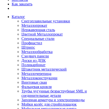
Как заказать
Каталог
Снегоплавильные установки
Металлопрокат
Нержавеющая сталь
Цветной Металлопрокат
Специальные стали
Профнастил
Штрипс
Металлообработка
Сэндвич панели
Доски из ДПК
Поликарбонат
Штакетник металлический
Металлочерепица
Металлоконструкции
Винтовые сваи
Фальцевая кровля
Трубы чугунные безраструбные SML и
соединительные детали
Запорная арматура и электроприводы
Мойки колёс для стройплощадок
Мобильная металлическая рампа