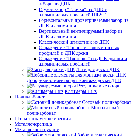
заборы из ДПК
Глухой забор "Ёлочка" из ДПК и
алюминиевых профилей HILST
Горизонтальный проветриваемый забор из
ДПК и алюминия
Вертикальный вентилируемый забор из
ДПК и алюминия
Классический штакетник из ДПК
Ограждение "Ранчо" из алюминиевых
профилей и ДПК доски
Ограждение "Плетенка" из ДПК дранки и
алюминиевых профилей
Лаги для доски ДПК
Доборные элементы для монтажа доски ДПК
Регулируемые опоры
Кляймеры Hilts
Поликарбонат
Сотовый поликарбонат
Монолитный
поликарбонат
Штакетник металлический
Металлочерепица
Металлоконструкции
Забор металлический