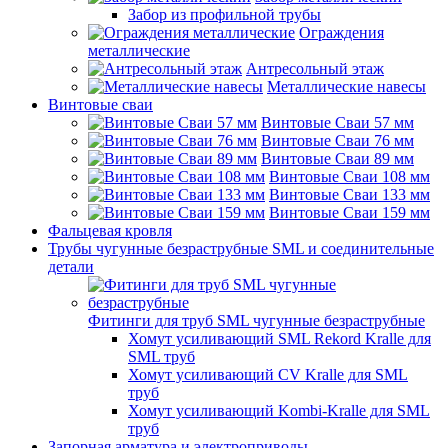
Забор из профильной трубы
Ограждения
металлические
Антресольный этаж
Металлические навесы
Винтовые сваи
Винтовые Сваи 57 мм
Винтовые Сваи 76 мм
Винтовые Сваи 89 мм
Винтовые Сваи 108 мм
Винтовые Сваи 133 мм
Винтовые Сваи 159 мм
Фальцевая кровля
Трубы чугунные безраструбные SML и соединительные
детали
Фитинги для труб SML чугунные безраструбные
Хомут усиливающий SML Rekord Kralle для
SML труб
Хомут усиливающий CV Kralle для SML
труб
Хомут усиливающий Kombi-Kralle для SML
труб
Запорная арматура и электроприводы