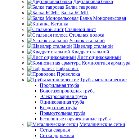
Двутавровая балка
Балка тавровая
Балка БСМП
Балка Монорельсовая
Катанка
Стальной лист
Стальная полоса
Уголок стальной
Швеллер стальной
Квадрат стальной
Лист оцинкованный
Композитная арматура
Гофролист
Проволока
Трубы металлические
Профильная труба
Водогазопроводная труба
Электросварная труба
Оцинкованная труба
Квадратная труба
Прямоугольная труба
Бесшовные горячекатаные трубы
Металлические сетки
Сетка сварная
Сетка дорожная